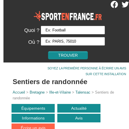
Quoi ?
Où ?
SOYEZ LA PREMIÈRE PERSONNE À ÉCRIRE UN AVIS
SUR CETTE INSTALLATION
Sentiers de randonnée
Accueil
>
Bretagne
>
Ille-et-Vilaine
>
Talensac
> Sentiers de
randonnée
Équipements
Actualité
Informations
Avis
Écrire un avis