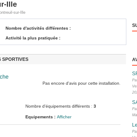
-Ille
treuil-sur-Ille
S
Nombre d'activités différentes :
Activité la plus pratiquée :
S SPORTIVES
A
S
uche
Pa
Pas encore d'avis pour cette installation.
Ve
20
S
Nombre d'équipements différents :
3
Pa
Ma
Equipements :
Afficher
Le
Pa