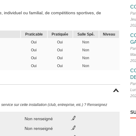
C
 individuel ou familial, de compétitions sportives, de
Par
Jeu
20
Praticable
Pratiquée
Salle Spé.
Niveau
C
G
Oui
Oui
Non
Par
Oui
Oui
Non
Mar
Oui
Oui
Non
20
Oui
Oui
Non
C
D
Par
Lun
20
ervice sur cette installation (club, entreprise, etc.) ? Renseignez
SU
Non renseigné
Non renseigné