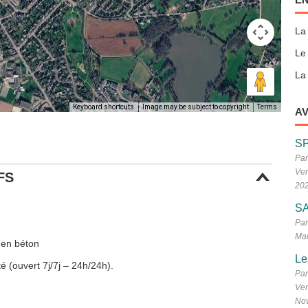
La
Le
La 
Keyboard shortcuts
Image may be subject to copyright
Terms
AV
S
Par
Ven
FS
20
SA
Par
Mar
 en béton
Le
é (ouvert 7j/7j – 24h/24h).
Par
Ven
No