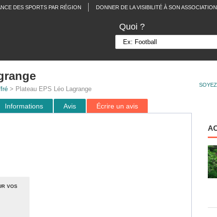
ANCE DES SPORTS PAR RÉGION
DONNER DE LA VISIBILITÉ À SON ASSOCIATION
Quoi ?
grange
SOYEZ
ffré
> Plateau EPS Léo Lagrange
Informations
Avis
Écrire un avis
A
ur vos