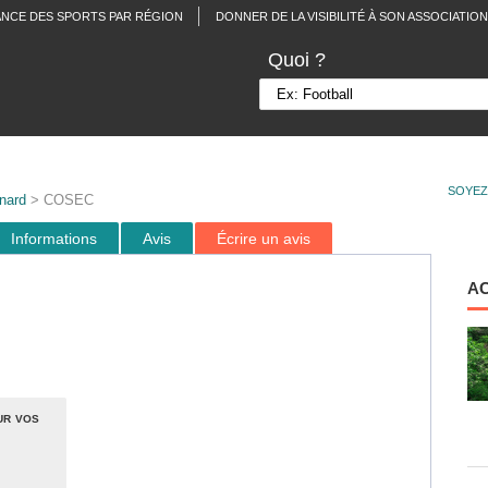
ANCE DES SPORTS PAR RÉGION
DONNER DE LA VISIBILITÉ À SON ASSOCIATION
Quoi ?
SOYEZ
nard
> COSEC
Informations
Avis
Écrire un avis
A
ur vos