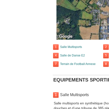
1
Salle Multisports
2
4
Salle de Danse E2
5
7
Terrain de Football Annexe
8
EQUIPEMENTS SPORTI
1
Salle Multisports
Salle multisports en synthétique (ho
douches et d’une tribune de 385 pl