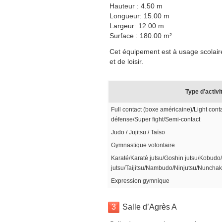
Hauteur : 4.50 m
Longueur: 15.00 m
Largeur: 12.00 m
Surface : 180.00 m²
Cet équipement est à usage scolaire
et de loisir.
Type d’activi
Full contact (boxe américaine)/Light contact
défense/Super fight/Semi-contact
Judo / Jujitsu / Taïso
Gymnastique volontaire
Karaté/Karaté jutsu/Goshin jutsu/Kobudo/
jutsu/Taijitsu/Nambudo/Ninjutsu/Nuncha
Expression gymnique
3
Salle d’Agrès A