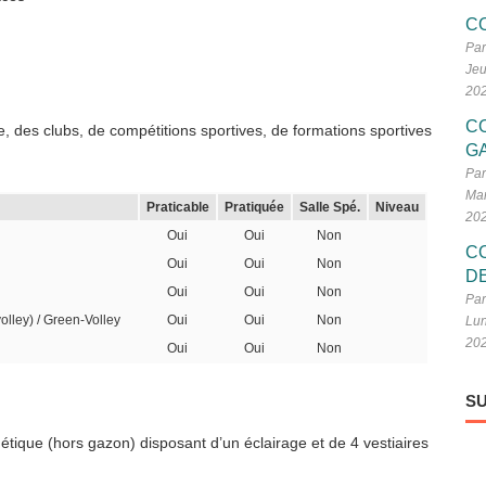
C
Par
Jeu
20
C
, des clubs, de compétitions sportives, de formations sportives
G
Par
Mar
Praticable
Pratiquée
Salle Spé.
Niveau
20
Oui
Oui
Non
C
Oui
Oui
Non
D
Oui
Oui
Non
Par
volley) / Green-Volley
Oui
Oui
Non
Lun
20
Oui
Oui
Non
SU
hétique (hors gazon) disposant d’un éclairage et de 4 vestiaires