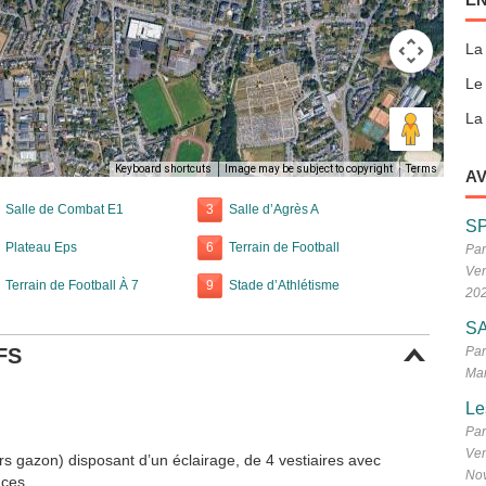
La
Le
La 
Keyboard shortcuts
Image may be subject to copyright
Terms
AV
Salle de Combat E1
3
Salle d’Agrès A
S
Plateau Eps
6
Terrain de Football
Par
Ven
Terrain de Football À 7
9
Stade d’Athlétisme
20
SA
FS
Par
Mar
Le
Par
Ven
rs gazon) disposant d’un éclairage, de 4 vestiaires avec
No
aces