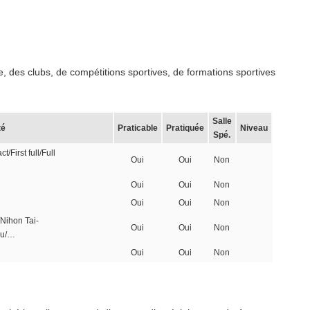
, des clubs, de compétitions sportives, de formations sportives
Salle
té
Praticable
Pratiquée
Niveau
Spé.
/First full/Full
Oui
Oui
Non
Oui
Oui
Non
Oui
Oui
Non
Nihon Tai-
Oui
Oui
Non
ku/…
Oui
Oui
Non