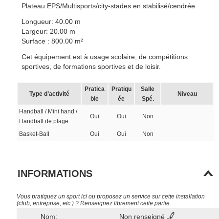
Plateau EPS/Multisports/city-stades en stabilisé/cendrée
Longueur: 40.00 m
Largeur: 20.00 m
Surface : 800.00 m²
Cet équipement est à usage scolaire, de compétitions
sportives, de formations sportives et de loisir.
Pratica
Pratiqu
Salle
Type d’activité
Niveau
ble
ée
Spé.
Handball / Mini hand /
Oui
Oui
Non
Handball de plage
Basket-Ball
Oui
Oui
Non
INFORMATIONS
Vous pratiquez un sport ici ou proposez un service sur cette installation
(club, entreprise, etc.) ? Renseignez librement cette partie.
Nom:
Non renseigné