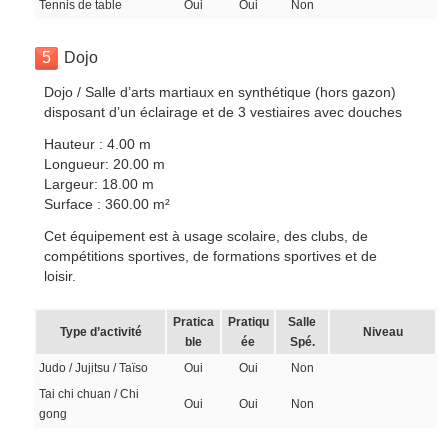
Tennis de table
Oui
Oui
Non
5
Dojo
Dojo / Salle d’arts martiaux en synthétique (hors gazon)
disposant d’un éclairage et de 3 vestiaires avec douches
Hauteur : 4.00 m
Longueur: 20.00 m
Largeur: 18.00 m
Surface : 360.00 m²
Cet équipement est à usage scolaire, des clubs, de
compétitions sportives, de formations sportives et de
loisir.
Pratica
Pratiqu
Salle
Type d’activité
Niveau
ble
ée
Spé.
Judo / Jujitsu / Taïso
Oui
Oui
Non
Tai chi chuan / Chi
Oui
Oui
Non
gong