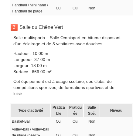
Handball / Mini hand /
Oui
Oui
Non
Handball de plage
3
Salle du Chêne Vert
Salle multisports – Salle Omnisport en bitume disposant
d’un éclairage et de 3 vestiaires avec douches
Hauteur : 10.00 m
Longueur: 37.00 m
Largeur: 18.00 m
Surface : 666.00 m²
Cet équipement est à usage scolaire, des clubs, de
compétitions sportives, de formations sportives et de
loisir.
Pratica
Pratiqu
Salle
Type d’activité
Niveau
ble
ée
Spé.
Basket-Ball
Oui
Oui
Non
Volley-ball / Volley-ball
de plage (beach-
Oui
Oui
Non