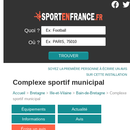
Quoi ?
Où ?
SOYEZ LA PREMIÈRE PERSONNE À ÉCRIRE UN AVIS
SUR CETTE INSTALLATION
Complexe sportif municipal
Accueil
>
Bretagne
>
Ille-et-Vilaine
>
Bain-de-Bretagne
> Complexe
sportif municipal
Équipements
Actualité
Informations
Avis
Écrire un avis