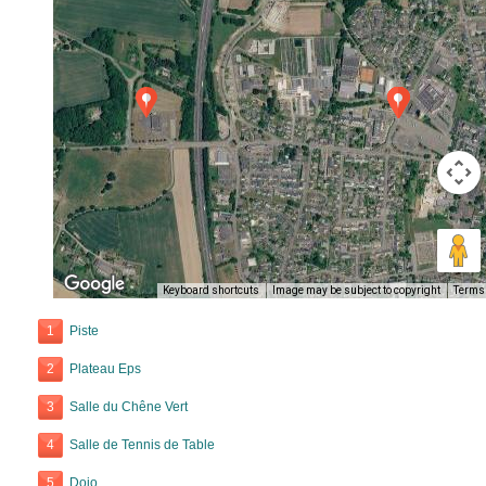
Keyboard shortcuts
Image may be subject to copyright
Terms
1
Piste
2
Plateau Eps
3
Salle du Chêne Vert
4
Salle de Tennis de Table
5
Dojo