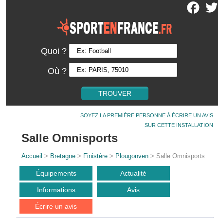
Quoi ?
Où ?
SOYEZ LA PREMIÈRE PERSONNE À ÉCRIRE UN AVIS
SUR CETTE INSTALLATION
Salle Omnisports
Accueil
>
Bretagne
>
Finistère
>
Plougonven
> Salle Omnisports
Équipements
Actualité
Informations
Avis
Écrire un avis