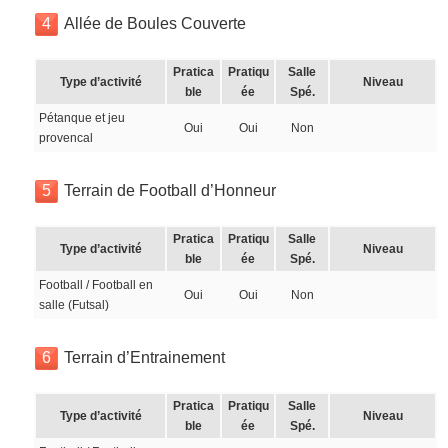
4
Allée de Boules Couverte
Pratica
Pratiqu
Salle
Type d’activité
Niveau
ble
ée
Spé.
Pétanque et jeu
Oui
Oui
Non
provencal
5
Terrain de Football d’Honneur
Pratica
Pratiqu
Salle
Type d’activité
Niveau
ble
ée
Spé.
Football / Football en
Oui
Oui
Non
salle (Futsal)
6
Terrain d’Entrainement
Pratica
Pratiqu
Salle
Type d’activité
Niveau
ble
ée
Spé.