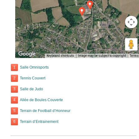
Keyboard shortcuts
Image may be subject to copyright
Terms
1
Salle Omnisports
2
Tennis Couvert
3
Salle de Judo
4
Allée de Boules Couverte
5
Terrain de Football d’Honneur
6
Terrain d’Entrainement