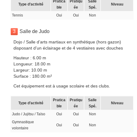
Pratica
Pratiqu
Salle
Type d’activité
Niveau
ble
ée
Spé.
Tennis
Oui
Oui
Non
3
Salle de Judo
Dojo / Salle d’arts martiaux en synthétique (hors gazon)
disposant d’un éclairage et de 4 vestiaires avec douches
Hauteur : 6.00 m
Longueur: 18.00 m
Largeur: 10.00 m
Surface : 180.00 m²
Cet équipement est à usage scolaire et des clubs.
Pratica
Pratiqu
Salle
Type d’activité
Niveau
ble
ée
Spé.
Judo / Jujitsu / Taïso
Oui
Oui
Non
Gymnastique
Oui
Oui
Non
volontaire