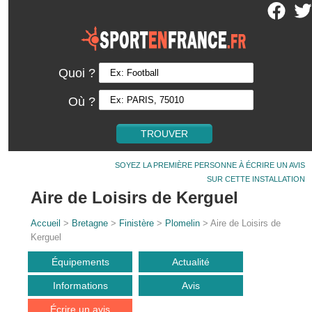
Quoi ?
Où ?
SOYEZ LA PREMIÈRE PERSONNE À ÉCRIRE UN AVIS
SUR CETTE INSTALLATION
Aire de Loisirs de Kerguel
Accueil
>
Bretagne
>
Finistère
>
Plomelin
> Aire de Loisirs de
Kerguel
Équipements
Actualité
Informations
Avis
Écrire un avis