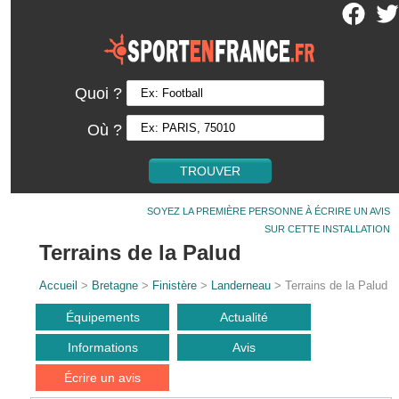
Quoi ?
Où ?
SOYEZ LA PREMIÈRE PERSONNE À ÉCRIRE UN AVIS
SUR CETTE INSTALLATION
Terrains de la Palud
Accueil
>
Bretagne
>
Finistère
>
Landerneau
> Terrains de la Palud
Équipements
Actualité
Informations
Avis
Écrire un avis