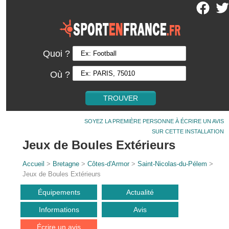
Quoi ?
Où ?
SOYEZ LA PREMIÈRE PERSONNE À ÉCRIRE UN AVIS
SUR CETTE INSTALLATION
Jeux de Boules Extérieurs
Accueil
>
Bretagne
>
Côtes-d'Armor
>
Saint-Nicolas-du-Pélem
>
Jeux de Boules Extérieurs
Équipements
Actualité
Informations
Avis
Écrire un avis