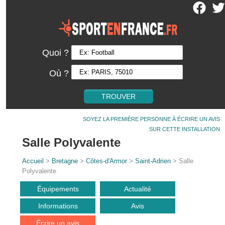
Quoi ?
Où ?
SOYEZ LA PREMIÈRE PERSONNE À ÉCRIRE UN AVIS
SUR CETTE INSTALLATION
Salle Polyvalente
Accueil
>
Bretagne
>
Côtes-d'Armor
>
Saint-Adrien
> Salle
Polyvalente
Équipements
Actualité
Informations
Avis
Écrire un avis