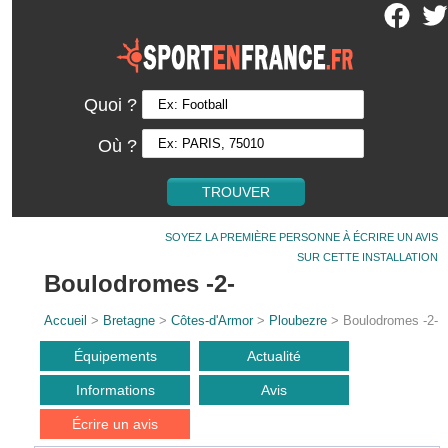
Quoi ?
Où ?
SOYEZ LA PREMIÈRE PERSONNE À ÉCRIRE UN AVIS
SUR CETTE INSTALLATION
Boulodromes -2-
Accueil
>
Bretagne
>
Côtes-d'Armor
>
Ploubezre
> Boulodromes -2-
Équipements
Actualité
Informations
Avis
Écrire un avis