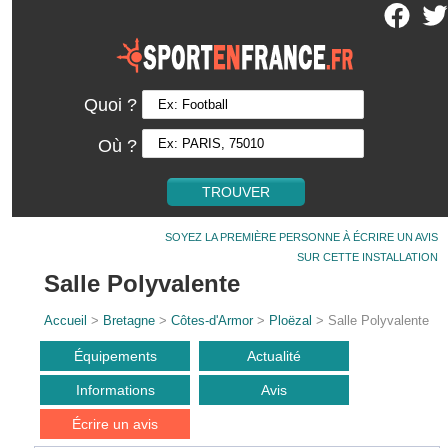
Quoi ?
Où ?
SOYEZ LA PREMIÈRE PERSONNE À ÉCRIRE UN AVIS
SUR CETTE INSTALLATION
Salle Polyvalente
Accueil
>
Bretagne
>
Côtes-d'Armor
>
Ploëzal
> Salle Polyvalente
Équipements
Actualité
Informations
Avis
Écrire un avis