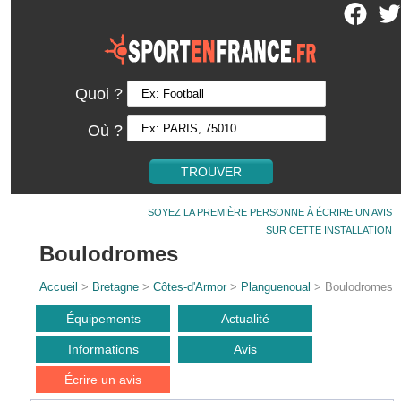
Quoi ?
Où ?
SOYEZ LA PREMIÈRE PERSONNE À ÉCRIRE UN AVIS
SUR CETTE INSTALLATION
Boulodromes
Accueil
>
Bretagne
>
Côtes-d'Armor
>
Planguenoual
> Boulodromes
Équipements
Actualité
Informations
Avis
Écrire un avis