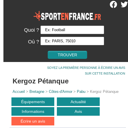
Quoi ?
Où ?
SOYEZ LA PREMIÈRE PERSONNE À ÉCRIRE UN AVIS
SUR CETTE INSTALLATION
Kergoz Pétanque
Accueil
>
Bretagne
>
Côtes-d'Armor
>
Pabu
> Kergoz Pétanque
Équipements
Actualité
Informations
Avis
Écrire un avis