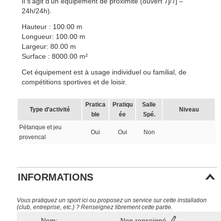
Il s’agit d’un équipement de proximité (ouvert 7j/7j –
24h/24h).
Hauteur : 100.00 m
Longueur: 100.00 m
Largeur: 80.00 m
Surface : 8000.00 m²
Cet équipement est à usage individuel ou familial, de
compétitions sportives et de loisir.
Pratica
Pratiqu
Salle
Type d’activité
Niveau
ble
ée
Spé.
Pétanque et jeu
Oui
Oui
Non
provencal
INFORMATIONS
Vous pratiquez un sport ici ou proposez un service sur cette installation
(club, entreprise, etc.) ? Renseignez librement cette partie.
Nom:
Non renseigné