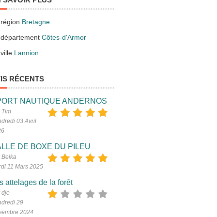
 région
Bretagne
 département
Côtes-d'Armor
ville
Lannion
IS RÉCENTS
PORT NAUTIQUE ANDERNOS
 Tim
dredi 03 Avril
26
LLE DE BOXE DU PILEU
 Belka
di 11 Mars 2025
s attelages de la forêt
 dje
dredi 29
vembre 2024