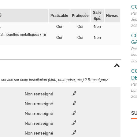
C
Salle
Par
é
Praticable
Pratiquée
Niveau
Spé.
Jeu
20
x
Oui
Oui
Non
Silhouettes métalliques / Tir
C
Oui
Oui
Non
G
Par
Mar
20
C
D
ervice sur cette installation (club, entreprise, etc.) ? Renseignez
Par
Lun
Non renseigné
20
Non renseigné
SU
Non renseigné
Non renseigné
Non renseigné