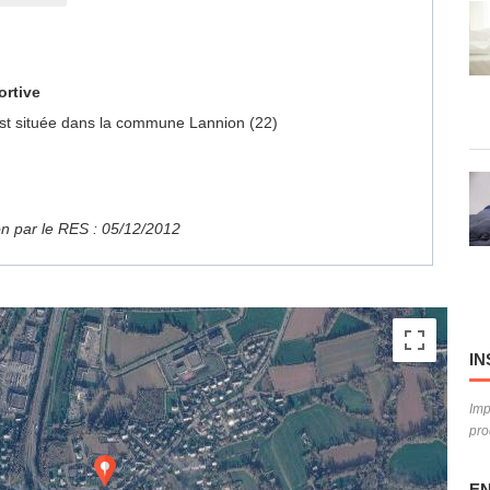
ortive
r est située dans la commune Lannion (22)
ion par le RES : 05/12/2012
IN
Imp
pro
EN