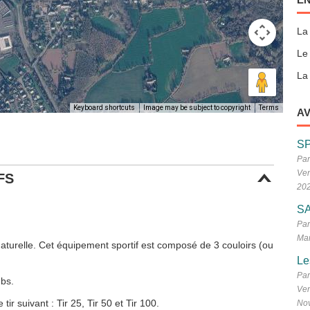
La
Le
La 
Keyboard shortcuts
Image may be subject to copyright
Terms
AV
S
Par
Ven
FS
20
SA
Par
Mar
naturelle. Cet équipement sportif est composé de 3 couloirs (ou
Le
Par
bs.
Ven
r suivant : Tir 25, Tir 50 et Tir 100.
No