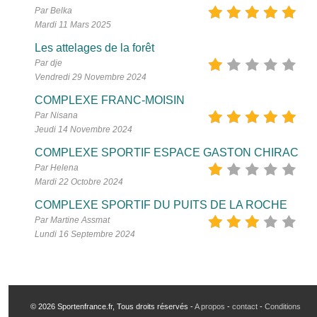
Par Belka
Mardi 11 Mars 2025
Les attelages de la forêt
Par dje
Vendredi 29 Novembre 2024
COMPLEXE FRANC-MOISIN
Par Nisana
Jeudi 14 Novembre 2024
COMPLEXE SPORTIF ESPACE GASTON CHIRAC
Par Helena
Mardi 22 Octobre 2024
COMPLEXE SPORTIF DU PUITS DE LA ROCHE
Par Martine Assmat
Lundi 16 Septembre 2024
© 2026 Sportenfrance.fr, Tous droits réservés -
A propos
-
contact
-
Conditions