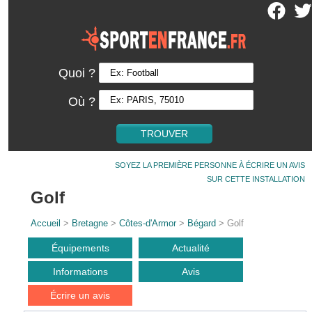
Quoi ?
Où ?
SOYEZ LA PREMIÈRE PERSONNE À ÉCRIRE UN AVIS
SUR CETTE INSTALLATION
Golf
Accueil
>
Bretagne
>
Côtes-d'Armor
>
Bégard
> Golf
Équipements
Actualité
Informations
Avis
Écrire un avis