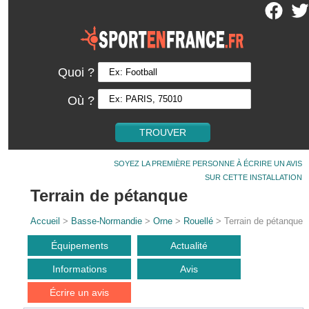
Quoi ?
Où ?
SOYEZ LA PREMIÈRE PERSONNE À ÉCRIRE UN AVIS
SUR CETTE INSTALLATION
Terrain de pétanque
Accueil
>
Basse-Normandie
>
Orne
>
Rouellé
> Terrain de pétanque
Équipements
Actualité
Informations
Avis
Écrire un avis