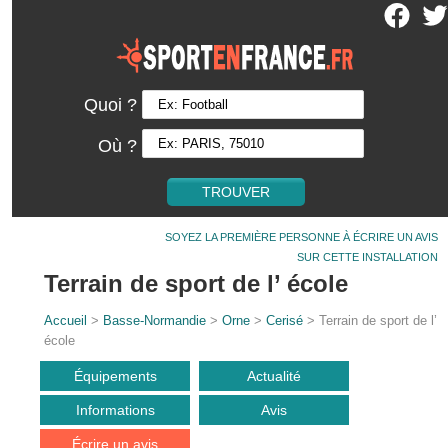
Quoi ?
Où ?
SOYEZ LA PREMIÈRE PERSONNE À ÉCRIRE UN AVIS
SUR CETTE INSTALLATION
Terrain de sport de l’ école
Accueil
>
Basse-Normandie
>
Orne
>
Cerisé
> Terrain de sport de l’
école
Équipements
Actualité
Informations
Avis
Écrire un avis