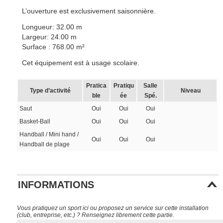
L’ouverture est exclusivement saisonnière.
Longueur: 32.00 m
Largeur: 24.00 m
Surface : 768.00 m²
Cet équipement est à usage scolaire.
Pratica
Pratiqu
Salle
Type d’activité
Niveau
ble
ée
Spé.
Saut
Oui
Oui
Oui
Basket-Ball
Oui
Oui
Oui
Handball / Mini hand /
Oui
Oui
Oui
Handball de plage
INFORMATIONS
Vous pratiquez un sport ici ou proposez un service sur cette installation
(club, entreprise, etc.) ? Renseignez librement cette partie.