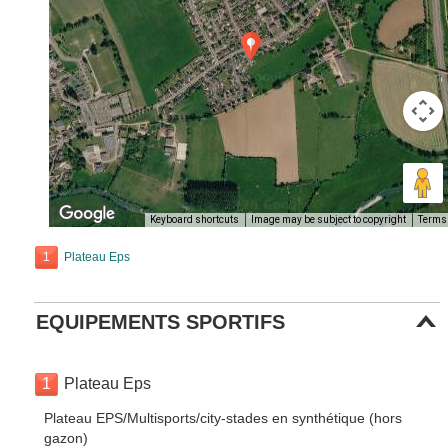
Keyboard shortcuts
Image may be subject to copyright
Terms
1
Plateau Eps
EQUIPEMENTS SPORTIFS
1
Plateau Eps
Plateau EPS/Multisports/city-stades en synthétique (hors
gazon)