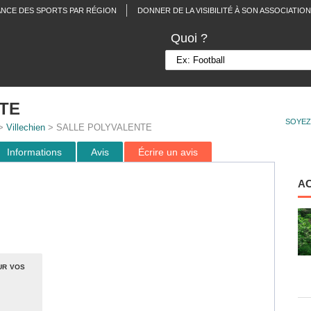
ANCE DES SPORTS PAR RÉGION
DONNER DE LA VISIBILITÉ À SON ASSOCIATION
Quoi ?
TE
SOYEZ
>
Villechien
> SALLE POLYVALENTE
Informations
Avis
Écrire un avis
A
ur vos