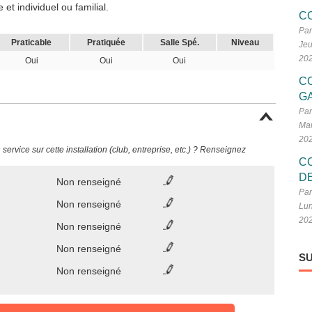
et individuel ou familial.
C
Par
Praticable
Pratiquée
Salle Spé.
Niveau
Jeu
20
Oui
Oui
Oui
C
G
Par
Mar
20
ervice sur cette installation (club, entreprise, etc.) ? Renseignez
C
D
Non renseigné
Par
Non renseigné
Lun
20
Non renseigné
Non renseigné
SU
Non renseigné