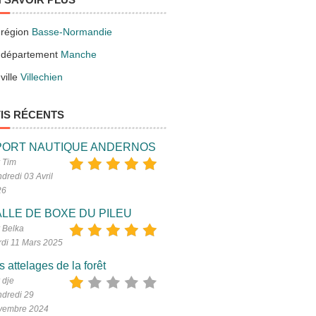
 région
Basse-Normandie
 département
Manche
ville
Villechien
IS RÉCENTS
PORT NAUTIQUE ANDERNOS
 Tim
dredi 03 Avril
26
LLE DE BOXE DU PILEU
 Belka
di 11 Mars 2025
s attelages de la forêt
 dje
dredi 29
vembre 2024