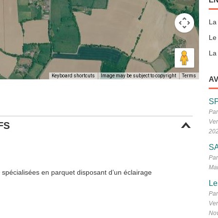
La
Le
La 
Keyboard shortcuts
Image may be subject to copyright
Terms
AV
S
Par
Ven
FS
20
SA
Par
Mar
n spécialisées en parquet disposant d’un éclairage
Le
Par
Ven
No