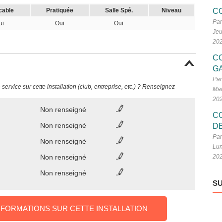
cable
Pratiquée
Salle Spé.
Niveau
C
Par
ui
Oui
Oui
Jeu
20
C
G
Par
ervice sur cette installation (club, entreprise, etc.) ? Renseignez
Mar
20
Non renseigné
C
Non renseigné
D
Par
Non renseigné
Lun
Non renseigné
20
Non renseigné
SU
NFORMATIONS SUR CETTE INSTALLATION