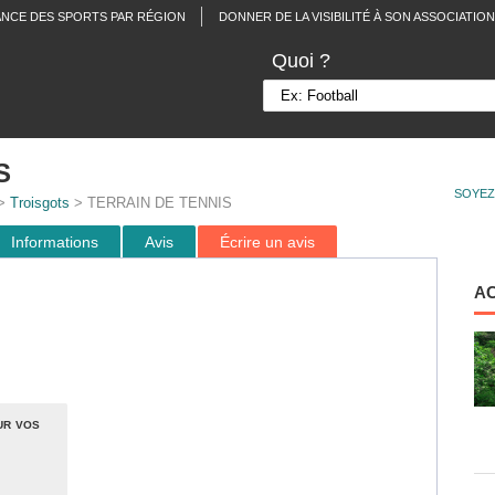
ANCE DES SPORTS PAR RÉGION
DONNER DE LA VISIBILITÉ À SON ASSOCIATION
Quoi ?
S
SOYEZ
>
Troisgots
> TERRAIN DE TENNIS
Informations
Avis
Écrire un avis
A
ur vos