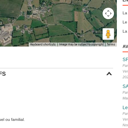
La
Le
La 
Keyboard shortcuts
Image may be subject to copyright
Terms
AV
S
Par
Ven
FS
20
SA
Par
Mar
Le
Par
l ou familial.
Ven
No