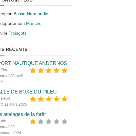
 région
Basse-Normandie
 département
Manche
ville
Troisgots
IS RÉCENTS
PORT NAUTIQUE ANDERNOS
 Tim
dredi 03 Avril
26
LLE DE BOXE DU PILEU
 Belka
di 11 Mars 2025
s attelages de la forêt
 dje
dredi 29
vembre 2024