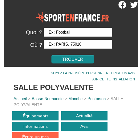
Quoi ?
Où ?
SOYEZ LA PREMIÈRE PERSONNE À ÉCRIRE UN AVIS
SUR CETTE INSTALLATION
SALLE POLYVALENTE
Accueil
>
Basse-Normandie
>
Manche
>
Pontorson
> SALLE
POLYVALENTE
Équipements
Actualité
Informations
Avis
Écrire un avis