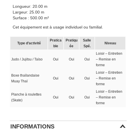
Longueur: 20.00 m
Largeur: 25.00 m
Surface : 500.00 m²
Cet équipement est à usage individuel ou familial.
Pratica
Pratiqu
Salle
Type d’activité
Niveau
ble
ée
Spé.
Loisir – Entretien
Judo / Jujitsu / Taïso
Oui
Oui
Oui
– Remise en
forme
Loisir – Entretien
Boxe thaïlandaise
Oui
Oui
Oui
– Remise en
Muay Thaï
forme
Loisir – Entretien
Planche à roulettes
Oui
Oui
Oui
– Remise en
(Skate)
forme
INFORMATIONS