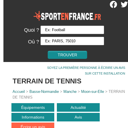
Quoi ?
Où ?
SOYEZ LA PREMIÈRE PERSONNE À ÉCRIRE UN AVIS
SUR CETTE INSTALLATION
TERRAIN DE TENNIS
Accueil
>
Basse-Normandie
>
Manche
>
Moon-sur-Elle
> TERRAIN
DE TENNIS
Équipements
Actualité
Informations
Avis
Écrire un avis