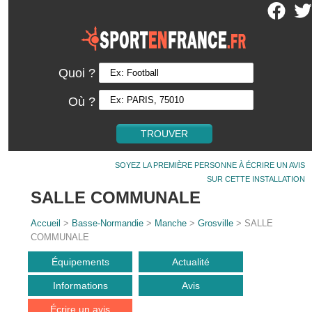
Quoi ?
Où ?
SOYEZ LA PREMIÈRE PERSONNE À ÉCRIRE UN AVIS
SUR CETTE INSTALLATION
SALLE COMMUNALE
Accueil
>
Basse-Normandie
>
Manche
>
Grosville
> SALLE
COMMUNALE
Équipements
Actualité
Informations
Avis
Écrire un avis