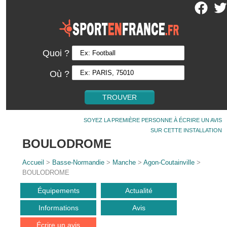
Quoi ?
Où ?
SOYEZ LA PREMIÈRE PERSONNE À ÉCRIRE UN AVIS
SUR CETTE INSTALLATION
BOULODROME
Accueil
>
Basse-Normandie
>
Manche
>
Agon-Coutainville
>
BOULODROME
Équipements
Actualité
Informations
Avis
Écrire un avis