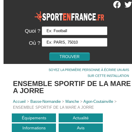
Quoi ?
Où ?
SOYEZ LA PREMIÈRE PERSONNE À ÉCRIRE UN AVIS
SUR CETTE INSTALLATION
ENSEMBLE SPORTIF DE LA MARE
A JORRE
Accueil
>
Basse-Normandie
>
Manche
>
Agon-Coutainville
>
ENSEMBLE SPORTIF DE LA MARE A JORRE
Équipements
Actualité
Informations
Avis