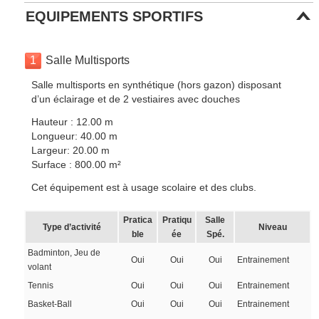
EQUIPEMENTS SPORTIFS
1
Salle Multisports
Salle multisports en synthétique (hors gazon) disposant
d’un éclairage et de 2 vestiaires avec douches
Hauteur : 12.00 m
Longueur: 40.00 m
Largeur: 20.00 m
Surface : 800.00 m²
Cet équipement est à usage scolaire et des clubs.
Pratica
Pratiqu
Salle
Type d’activité
Niveau
ble
ée
Spé.
Badminton, Jeu de
Oui
Oui
Oui
Entrainement
volant
Tennis
Oui
Oui
Oui
Entrainement
Basket-Ball
Oui
Oui
Oui
Entrainement