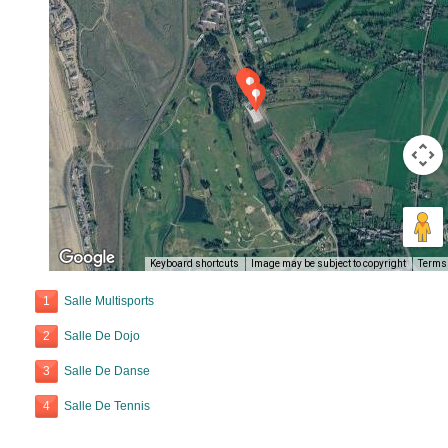
Keyboard shortcuts
Image may be subject to copyright
Terms
1
Salle Multisports
2
Salle De Dojo
3
Salle De Danse
4
Salle De Tennis