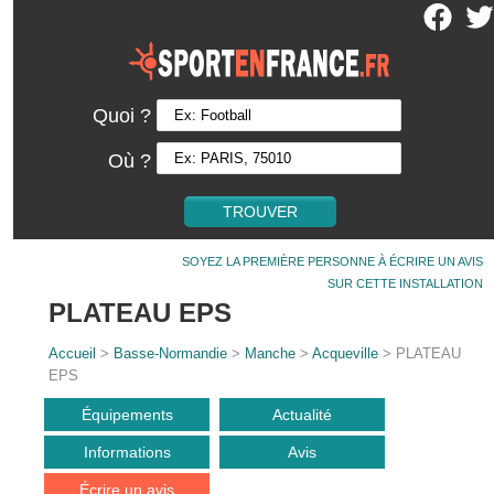
Quoi ?
Où ?
SOYEZ LA PREMIÈRE PERSONNE À ÉCRIRE UN AVIS
SUR CETTE INSTALLATION
PLATEAU EPS
Accueil
>
Basse-Normandie
>
Manche
>
Acqueville
> PLATEAU
EPS
Équipements
Actualité
Informations
Avis
Écrire un avis