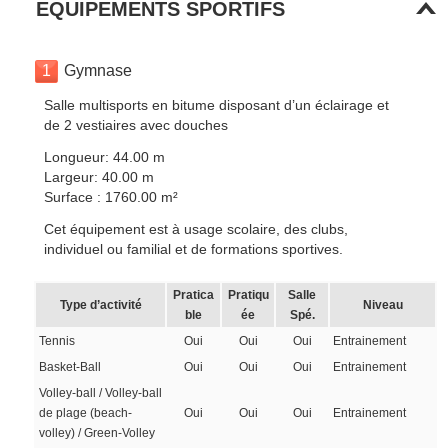
EQUIPEMENTS SPORTIFS
1
Gymnase
Salle multisports en bitume disposant d’un éclairage et
de 2 vestiaires avec douches
Longueur: 44.00 m
Largeur: 40.00 m
Surface : 1760.00 m²
Cet équipement est à usage scolaire, des clubs,
individuel ou familial et de formations sportives.
Pratica
Pratiqu
Salle
Type d’activité
Niveau
ble
ée
Spé.
Tennis
Oui
Oui
Oui
Entrainement
Basket-Ball
Oui
Oui
Oui
Entrainement
Volley-ball / Volley-ball
de plage (beach-
Oui
Oui
Oui
Entrainement
volley) / Green-Volley