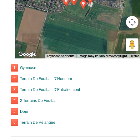
Keyboard shortcuts
Image may be subject to copyright
Terms
1
Gymnase
2
Terrain De Football D’Honneur
3
Terrain De Football D’Entraînement
4
2 Terrains De Football
5
Dojo
6
Terrain De Pétanque