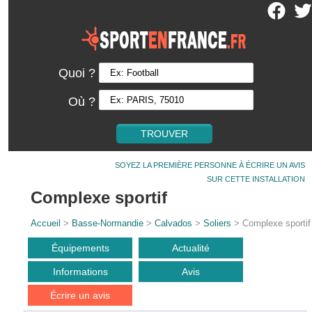
Quoi ?
Où ?
SOYEZ LA PREMIÈRE PERSONNE À ÉCRIRE UN AVIS
SUR CETTE INSTALLATION
Complexe sportif
Accueil
>
Basse-Normandie
>
Calvados
>
Soliers
> Complexe sportif
Équipements
Actualité
Informations
Avis
Écrire un avis