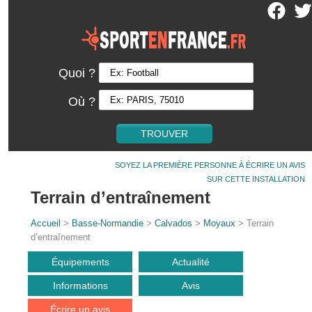
Quoi ?
Où ?
SOYEZ LA PREMIÈRE PERSONNE À ÉCRIRE UN AVIS
SUR CETTE INSTALLATION
Terrain d’entraînement
Accueil
>
Basse-Normandie
>
Calvados
>
Moyaux
> Terrain
d’entraînement
Équipements
Actualité
Informations
Avis
Écrire un avis