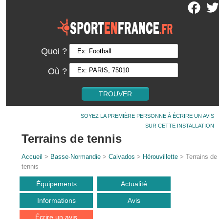
Quoi ?
Où ?
SOYEZ LA PREMIÈRE PERSONNE À ÉCRIRE UN AVIS
SUR CETTE INSTALLATION
Terrains de tennis
Accueil
>
Basse-Normandie
>
Calvados
>
Hérouvillette
> Terrains de
tennis
Équipements
Actualité
Informations
Avis
Écrire un avis