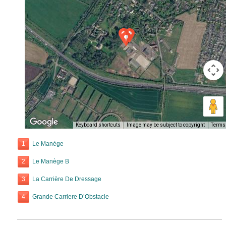
Keyboard shortcuts
Image may be subject to copyright
Terms
1
Le Manège
2
Le Manège B
3
La Carrière De Dressage
4
Grande Carriere D’Obstacle