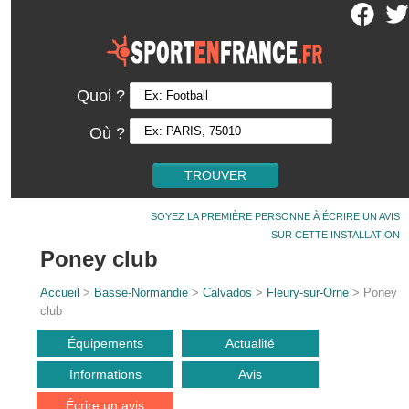
Quoi ?
Où ?
SOYEZ LA PREMIÈRE PERSONNE À ÉCRIRE UN AVIS
SUR CETTE INSTALLATION
Poney club
Accueil
>
Basse-Normandie
>
Calvados
>
Fleury-sur-Orne
> Poney
club
Équipements
Actualité
Informations
Avis
Écrire un avis