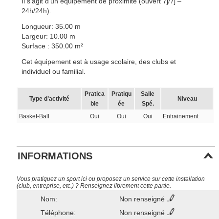
Il s’agit d’un équipement de proximité (ouvert 7j/7j –
24h/24h).
Longueur: 35.00 m
Largeur: 10.00 m
Surface : 350.00 m²
Cet équipement est à usage scolaire, des clubs et
individuel ou familial.
Pratica
Pratiqu
Salle
Type d’activité
Niveau
ble
ée
Spé.
Basket-Ball
Oui
Oui
Oui
Entrainement
INFORMATIONS
Vous pratiquez un sport ici ou proposez un service sur cette installation
(club, entreprise, etc.) ? Renseignez librement cette partie.
Nom:
Non renseigné
Téléphone:
Non renseigné