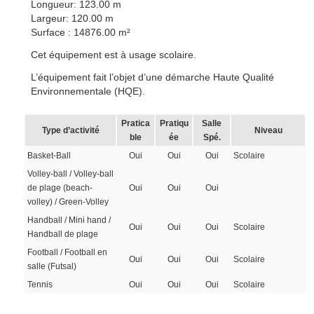
Longueur: 123.00 m
Largeur: 120.00 m
Surface : 14876.00 m²
Cet équipement est à usage scolaire.
L’équipement fait l’objet d’une démarche Haute Qualité
Environnementale (HQE).
Pratica
Pratiqu
Salle
Type d’activité
Niveau
ble
ée
Spé.
Basket-Ball
Oui
Oui
Oui
Scolaire
Volley-ball / Volley-ball
de plage (beach-
Oui
Oui
Oui
volley) / Green-Volley
Handball / Mini hand /
Oui
Oui
Oui
Scolaire
Handball de plage
Football / Football en
Oui
Oui
Oui
Scolaire
salle (Futsal)
Tennis
Oui
Oui
Oui
Scolaire