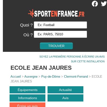
Quoi ?
Où ?
SOYEZ LA PREMIÈRE PERSONNE À ÉCRIRE UN AVIS
SUR CETTE INSTALLATION
ECOLE JEAN JAURES
Accueil
>
Auvergne
>
Puy-de-Dôme
>
Clermont-Ferrand
> ECOLE
JEAN JAURES
Équipements
Actualité
Informations
Avis
Écrire un avis