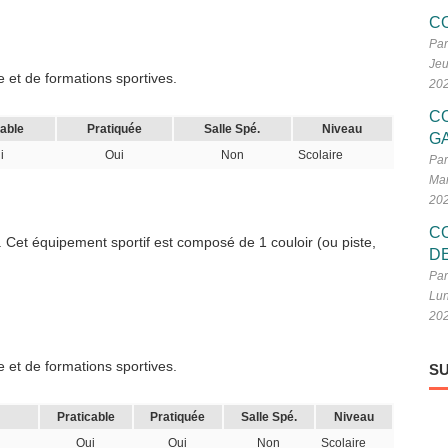
C
Par
Jeu
 et de formations sportives.
20
C
cable
Pratiquée
Salle Spé.
Niveau
G
i
Oui
Non
Scolaire
Par
Mar
20
C
. Cet équipement sportif est composé de 1 couloir (ou piste,
D
Par
Lun
20
 et de formations sportives.
SU
Praticable
Pratiquée
Salle Spé.
Niveau
Oui
Oui
Non
Scolaire