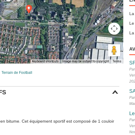
La
Le
La 
AV
Keyboard shortcuts
Image may be subject to copyright
Terms
S
Par
Terrain de Football
Ven
20
SA
FS
Par
Mar
Le
Par
 en bitume. Cet équipement sportif est composé de 1 couloir
Ven
No