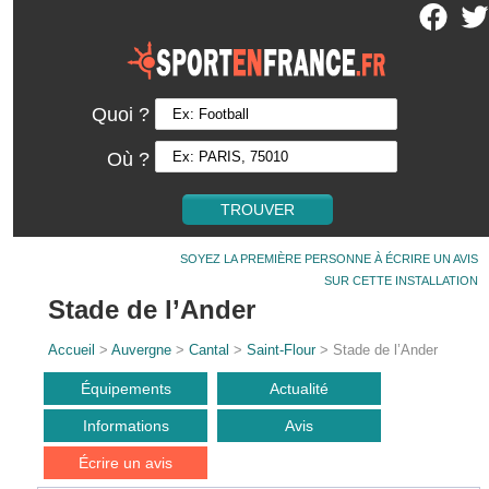
Quoi ?
Où ?
SOYEZ LA PREMIÈRE PERSONNE À ÉCRIRE UN AVIS
SUR CETTE INSTALLATION
Stade de l’Ander
Accueil
>
Auvergne
>
Cantal
>
Saint-Flour
> Stade de l’Ander
Équipements
Actualité
Informations
Avis
Écrire un avis