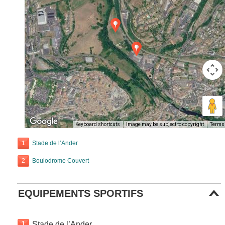
Keyboard shortcuts
Image may be subject to copyright
Terms
1
Stade de l’Ander
2
Boulodrome Couvert
EQUIPEMENTS SPORTIFS
1
Stade de l’Ander