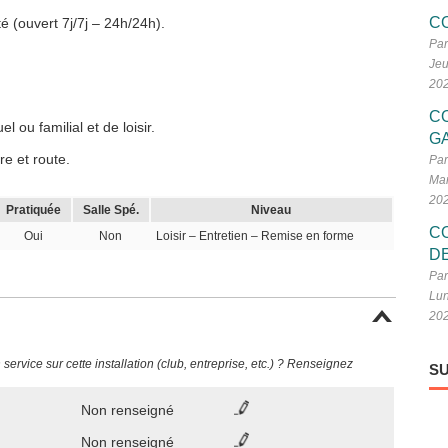
C
é (ouvert 7j/7j – 24h/24h).
Par
Jeu
20
C
 ou familial et de loisir.
G
re et route.
Par
Mar
20
Pratiquée
Salle Spé.
Niveau
C
Oui
Non
Loisir – Entretien – Remise en forme
D
Par
Lun
20
ervice sur cette installation (club, entreprise, etc.) ? Renseignez
SU
Non renseigné
Non renseigné