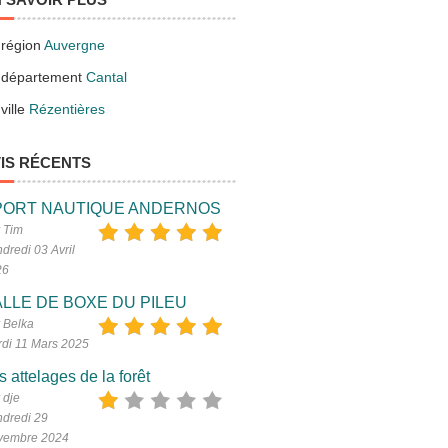
 région
Auvergne
 département
Cantal
ville
Rézentières
IS RÉCENTS
PORT NAUTIQUE ANDERNOS
 Tim
dredi 03 Avril
26
LLE DE BOXE DU PILEU
 Belka
di 11 Mars 2025
s attelages de la forêt
 dje
dredi 29
vembre 2024