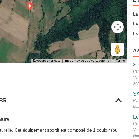
La
Le
La 
AV
Keyboard shortcuts
Image may be subject to copyright
Terms
S
Par
Ven
20
SA
FS
Par
Mar
Le
ture
Par
urelle. Cet équipement sportif est composé de 1 couloir (ou
Ven
No