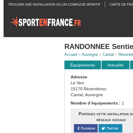
TROUVER UNE INSTALLATION OU UN COMPLEXE SPORTIF
CARTE DE FR
ACTUALITÉS
RANDONNEE Sentier 
Accueil
>
Auvergne
>
Cantal
>
Rézenti
Équipements
Actualité
Adresse
Le Vert
15170 Rézentières
Cantal, Auvergne
Nombre d’équipements :
1
Partagez cette installation s
réseaux sociaux
Facebook
Twitter