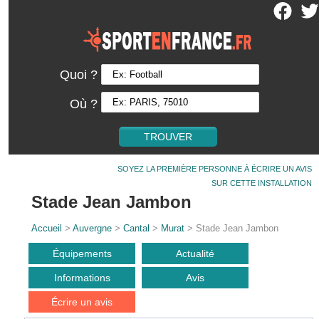
Quoi ?
Où ?
SOYEZ LA PREMIÈRE PERSONNE À ÉCRIRE UN AVIS
SUR CETTE INSTALLATION
Stade Jean Jambon
Accueil
>
Auvergne
>
Cantal
>
Murat
> Stade Jean Jambon
Équipements
Actualité
Informations
Avis
Écrire un avis