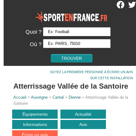
Quoi ?
Où ?
SOYEZ LA PREMIÈRE PERSONNE À ÉCRIRE UN AVIS
SUR CETTE INSTALLATION
Atterrissage Vallée de la Santoire
Accueil
>
Auvergne
>
Cantal
>
Dienne
> Atterrissage Vallée de la
Santoire
Équipements
Actualité
Informations
Avis
Écrire un avis