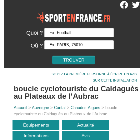
Quoi ?
Où ?
SOYEZ LA PREMIÈRE PERSONNE À ÉCRIRE UN AVIS
SUR CETTE INSTALLATION
boucle cyclotouriste du Caldaguès
au Plateaux de l’Aubrac
Accueil
>
Auvergne
>
Cantal
>
Chaudes-Aigues
> boucle
cyclotouriste du Caldaguès au Plateaux de l’Aubrac
Équipements
Actualité
Informations
Avis