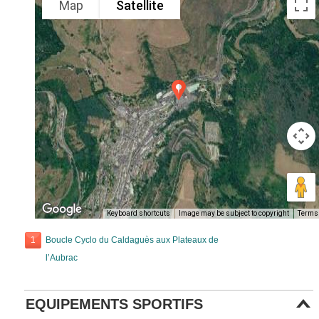
Map
Satellite
Keyboard shortcuts
Image may be subject to copyright
Terms
1
Boucle Cyclo du Caldaguès aux Plateaux de
l’Aubrac
EQUIPEMENTS SPORTIFS