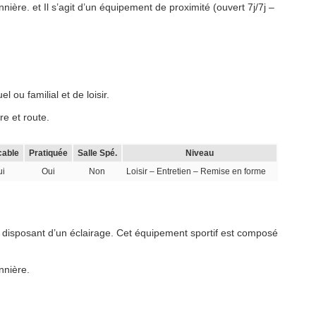
nière. et Il s’agit d’un équipement de proximité (ouvert 7j/7j –
 ou familial et de loisir.
re et route.
cable
Pratiquée
Salle Spé.
Niveau
ui
Oui
Non
Loisir – Entretien – Remise en forme
 disposant d’un éclairage. Cet équipement sportif est composé
nnière.