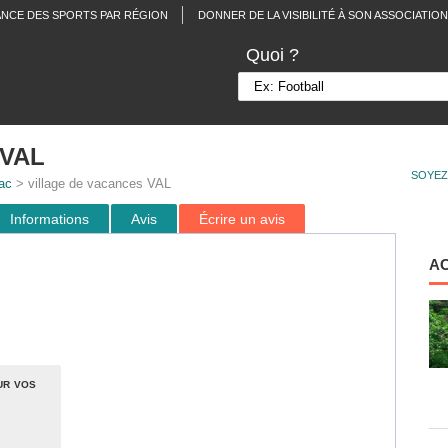
ANCE DES SPORTS PAR RÉGION
DONNER DE LA VISIBILITÉ À SON ASSOCIATION
Quoi ?
 VAL
SOYEZ
ac
> village de vacances VAL
Informations
Avis
Écrire un avis
A
ur vos