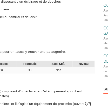
 disposant d’un éclairage et de douches
C
nnière.
Par
Jeu
 ou familial et de loisir.
20
C
G
Par
Mar
20
 pourront aussi y trouver une pataugeoire.
C
D
icable
Pratiquée
Salle Spé.
Niveau
Par
Oui
Oui
Non
Lun
20
SU
) disposant d’un éclairage. Cet équipement sportif est
ostes).
nière. et Il s’agit d’un équipement de proximité (ouvert 7j/7j –