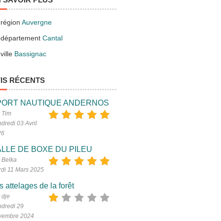
 région
Auvergne
 département
Cantal
ville
Bassignac
IS RÉCENTS
PORT NAUTIQUE ANDERNOS
 Tim
dredi 03 Avril
26
LLE DE BOXE DU PILEU
 Belka
di 11 Mars 2025
s attelages de la forêt
 dje
dredi 29
vembre 2024