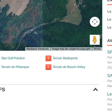
La
Le
La 
AV
Keyboard shortcuts
Image may be subject to copyright
Terms
S
Par
Star Golf Practice
3
Terrain Multisports
Ven
Terrain de Pétanque
6
Terrain de Beach-Volley
20
SA
Par
Mar
FS
Le
Par
Ven
No