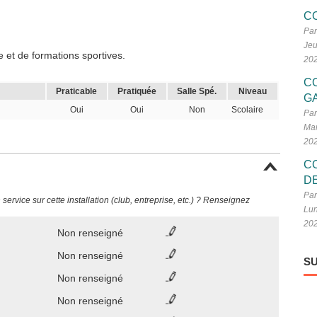
C
Par
Jeu
 et de formations sportives.
20
C
Praticable
Pratiquée
Salle Spé.
Niveau
G
Oui
Oui
Non
Scolaire
Par
Mar
20
C
D
Par
ervice sur cette installation (club, entreprise, etc.) ? Renseignez
Lun
20
Non renseigné
Non renseigné
SU
Non renseigné
Non renseigné