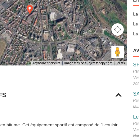
La
Le
La 
AV
Keyboard shortcuts
Image may be subject to copyright
Terms
S
Par
Ven
20
SA
FS
Par
Mar
Le
Par
 en bitume. Cet équipement sportif est composé de 1 couloir
Ven
No