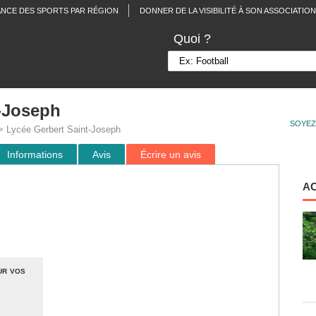
ANCE DES SPORTS PAR RÉGION
DONNER DE LA VISIBILITÉ À SON ASSOCIATION
Quoi ?
t-Joseph
SOYEZ
 Lycée Gerbert Saint-Joseph
Informations
Avis
Écrire un avis
A
ur vos