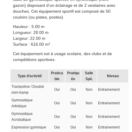
gazon) disposant d’un éclairage et de 2 vestiaires avec
douches. Cet équipement sportif est composé de 50
couloirs (ou pistes, postes).
Hauteur : 5.00 m
Longueur: 28.00 m
Largeur: 22.00 m
Surface : 616.00 m²
Cet équipement est à usage scolaire, des clubs et de
compétitions sportives.
Pratica
Pratiqu
Salle
Type d’activité
Niveau
ble
ée
Spé.
Trampoline / Double
Oui
Oui
Non
Entrainement
mini-tramp
Gymnastique
Oui
Oui
Non
Entrainement
Artistique
Gymnastique
Oui
Oui
Non
Entrainement
Acrobatique
Expression gymnique
Oui
Oui
Non
Entrainement