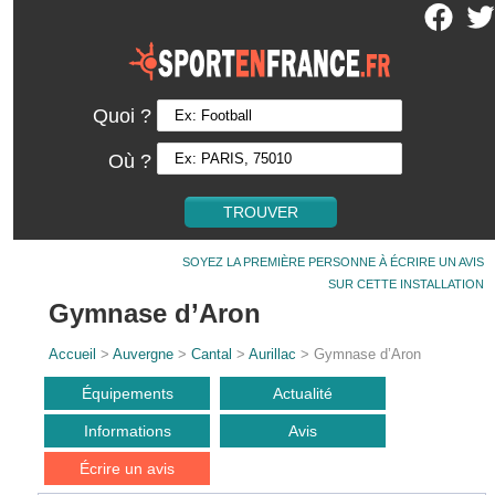
Quoi ?
Où ?
SOYEZ LA PREMIÈRE PERSONNE À ÉCRIRE UN AVIS
SUR CETTE INSTALLATION
Gymnase d’Aron
Accueil
>
Auvergne
>
Cantal
>
Aurillac
> Gymnase d’Aron
Équipements
Actualité
Informations
Avis
Écrire un avis