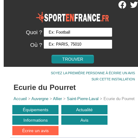
Quoi ?
Où ?
SOYEZ LA PREMIÈRE PERSONNE À ÉCRIRE UN AVIS
SUR CETTE INSTALLATION
Ecurie du Pourret
Accueil
>
Auvergne
>
Allier
>
Saint-Pierre-Laval
> Ecurie du Pourret
Équipements
Actualité
Informations
Avis
Écrire un avis