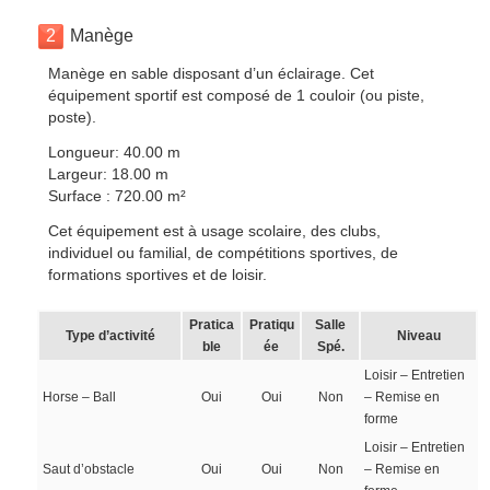
2
Manège
Manège en sable disposant d’un éclairage. Cet
équipement sportif est composé de 1 couloir (ou piste,
poste).
Longueur: 40.00 m
Largeur: 18.00 m
Surface : 720.00 m²
Cet équipement est à usage scolaire, des clubs,
individuel ou familial, de compétitions sportives, de
formations sportives et de loisir.
Pratica
Pratiqu
Salle
Type d’activité
Niveau
ble
ée
Spé.
Loisir – Entretien
Horse – Ball
Oui
Oui
Non
– Remise en
forme
Loisir – Entretien
Saut d’obstacle
Oui
Oui
Non
– Remise en