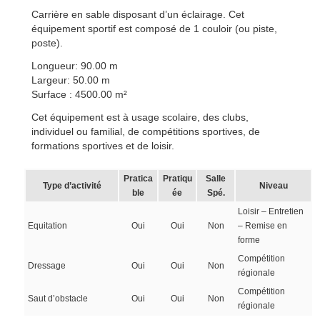
Carrière en sable disposant d’un éclairage. Cet
équipement sportif est composé de 1 couloir (ou piste,
poste).
Longueur: 90.00 m
Largeur: 50.00 m
Surface : 4500.00 m²
Cet équipement est à usage scolaire, des clubs,
individuel ou familial, de compétitions sportives, de
formations sportives et de loisir.
Pratica
Pratiqu
Salle
Type d’activité
Niveau
ble
ée
Spé.
Loisir – Entretien
Equitation
Oui
Oui
Non
– Remise en
forme
Compétition
Dressage
Oui
Oui
Non
régionale
Compétition
Saut d’obstacle
Oui
Oui
Non
régionale