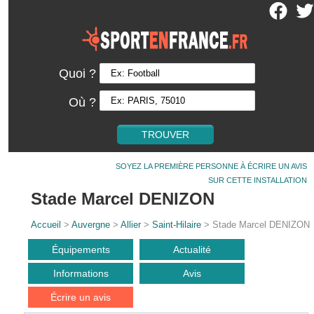
Quoi ?
Où ?
SOYEZ LA PREMIÈRE PERSONNE À ÉCRIRE UN AVIS
SUR CETTE INSTALLATION
Stade Marcel DENIZON
Accueil
>
Auvergne
>
Allier
>
Saint-Hilaire
> Stade Marcel DENIZON
Équipements
Actualité
Informations
Avis
Écrire un avis