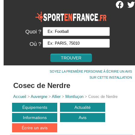
Quoi ?
Où ?
SOYEZ LA PREMIÈRE PERSONNE À ÉCRIRE UN AVIS
SUR CETTE INSTALLATION
Cosec de Nerdre
Accueil
>
Auvergne
>
Allier
>
Montluçon
> Cosec de Nerdre
Équipements
Actualité
Informations
Avis
Écrire un avis