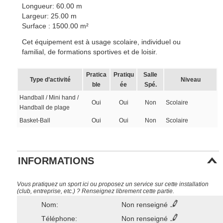
Longueur: 60.00 m
Largeur: 25.00 m
Surface : 1500.00 m²
Cet équipement est à usage scolaire, individuel ou
familial, de formations sportives et de loisir.
Pratica
Pratiqu
Salle
Type d’activité
Niveau
ble
ée
Spé.
Handball / Mini hand /
Oui
Oui
Non
Scolaire
Handball de plage
Basket-Ball
Oui
Oui
Non
Scolaire
INFORMATIONS
Vous pratiquez un sport ici ou proposez un service sur cette installation
(club, entreprise, etc.) ? Renseignez librement cette partie.
Nom:
Non renseigné
Téléphone:
Non renseigné