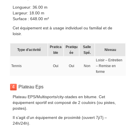
Longueur: 36.00 m
Largeur: 18.00 m
Surface : 648.00 m²
Cet équipement est à usage individuel ou familial et de
loisir.
Pratica
Pratiqu
Salle
Type d’activité
Niveau
ble
ée
Spé.
Loisir – Entretien
Tennis
Oui
Oui
Non
– Remise en
forme
4
Plateau Eps
Plateau EPS/Multisports/city-stades en bitume. Cet
équipement sportif est composé de 2 couloirs (ou pistes,
postes).
Il s’agit d’un équipement de proximité (ouvert 7j/7j –
24h/24h).