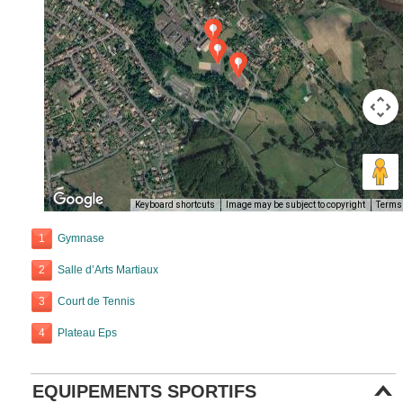
Keyboard shortcuts
Image may be subject to copyright
Terms
1
Gymnase
2
Salle d’Arts Martiaux
3
Court de Tennis
4
Plateau Eps
EQUIPEMENTS SPORTIFS