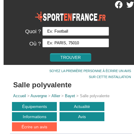
Quoi ?
Où ?
SOYEZ LA PREMIÈRE PERSONNE À ÉCRIRE UN AVIS
SUR CETTE INSTALLATION
Salle polyvalente
Accueil
>
Auvergne
>
Allier
>
Bayet
> Salle polyvalente
Équipements
Actualité
Informations
Avis
Écrire un avis