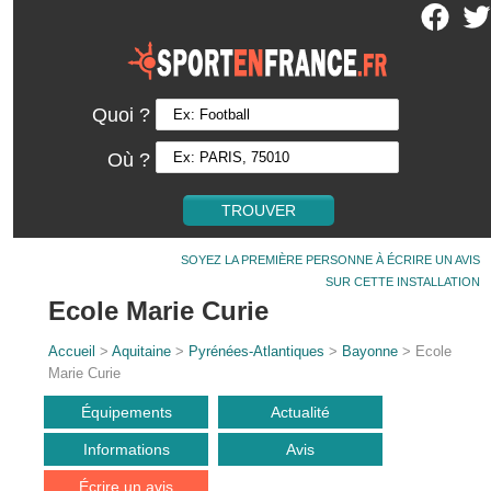
Quoi ?
Où ?
SOYEZ LA PREMIÈRE PERSONNE À ÉCRIRE UN AVIS
SUR CETTE INSTALLATION
Ecole Marie Curie
Accueil
>
Aquitaine
>
Pyrénées-Atlantiques
>
Bayonne
> Ecole
Marie Curie
Équipements
Actualité
Informations
Avis
Écrire un avis