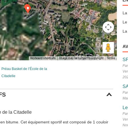
La
Le
La 
AV
Keyboard shortcuts
Image may be subject to copyright
Terms
S
Par
Préau Basket de l’École de la
Ven
Citadelle
20
SA
Par
FS
Mar
Le
e de la Citadelle
Par
Ven
 en bitume. Cet équipement sportif est composé de 1 couloir
No