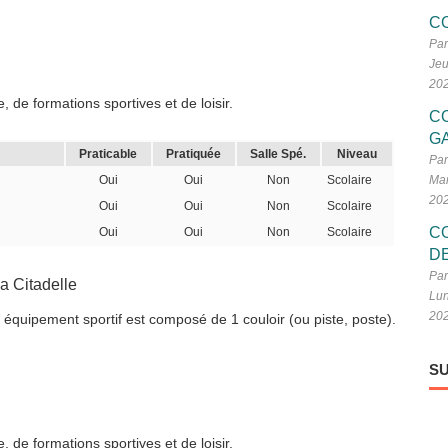
C
Par
Jeu
20
 de formations sportives et de loisir.
C
G
Praticable
Pratiquée
Salle Spé.
Niveau
Par
Oui
Oui
Non
Scolaire
Mar
20
Oui
Oui
Non
Scolaire
C
Oui
Oui
Non
Scolaire
D
Par
a Citadelle
Lun
20
 équipement sportif est composé de 1 couloir (ou piste, poste).
SU
 de formations sportives et de loisir.