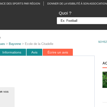
ANCE DES SPORTS PAR RÉGION
DONNER DE LA VISIBILITÉ À SON ASSOCIATION
Quoi ?
e
SOYEZ
ques
>
Bayonne
> Ecole de la Citadelle
Informations
Avis
Écrire un avis
A
ur vos