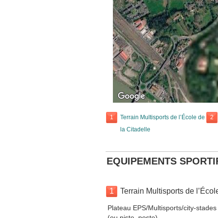
1
Terrain Multisports de l’École de
2
la Citadelle
EQUIPEMENTS SPORTI
1
Terrain Multisports de l’Écol
Plateau EPS/Multisports/city-stades
(ou piste, poste).