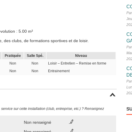
C
Par
Jeu
20
volution : 5.00 m²
C
 des clubs, de formations sportives et de loisir.
G
Par
Mar
Pratiquée
Salle Spé.
Niveau
20
Non
Non
Loisir – Entretien – Remise en forme
C
Non
Non
Entrainement
D
Par
Lun
20
SU
ervice sur cette installation (club, entreprise, etc.) ? Renseignez
Non renseigné
Non renseigné