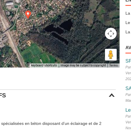
La
Le
La 
AV
S
Keyboard shortcuts
Image may be subject to copyright
Terms
Par
Ven
20
SA
FS
Par
Mar
Le
Par
Ven
n spécialisées en béton disposant d’un éclairage et de 2
No